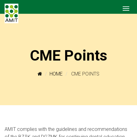
CME Points
HOME
CME POINTS
AMIT complies with the guidelines and recommendations
of the BZÄK and DGZMK for continuing dental education